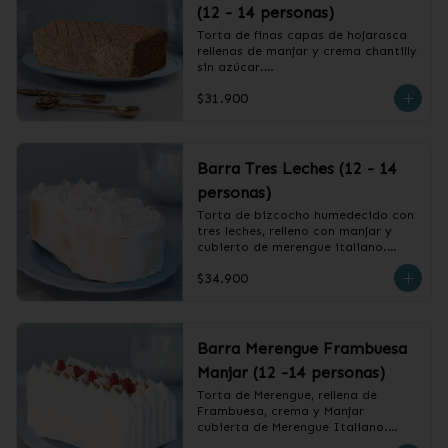
(12 - 14 personas)
Torta de finas capas de hojarasca 
rellenas de manjar y crema chantilly 
sin azúcar.

$31.900
❄️ Producto Congelado
Barra Tres Leches (12 - 14
personas)
Torta de bizcocho humedecido con 
tres leches, relleno con manjar y 
cubierto de merengue italiano.

$34.900
❄️ Producto Congelado
Barra Merengue Frambuesa
Manjar (12 -14 personas)
Torta de Merengue, rellena de 
Frambuesa, crema y Manjar 
cubierta de Merengue Italiano.
