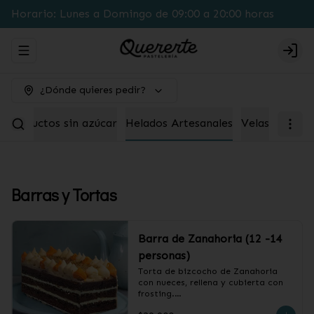
Horario: Lunes a Domingo de 09:00 a 20:00 horas
Abrir menu de navegación
Logi
¿Dónde quieres pedir?
Productos sin azúcar
Helados Artesanales
Velas
Barras y Tortas
Barra de Zanahoria (12 -14
personas)
Torta de bizcocho de Zanahoria 
con nueces, rellena y cubierta con 
frosting.
