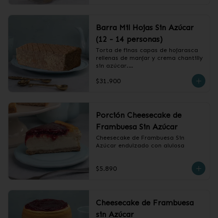
Barra Mil Hojas Sin Azúcar
(12 - 14 personas)
Torta de finas capas de hojarasca 
rellenas de manjar y crema chantilly 
sin azúcar.

$31.900
❄️ Producto Congelado
Porción Cheesecake de
Frambuesa Sin Azúcar
Cheesecake de Frambuesa Sin 
Azúcar endulzado con alulosa
$5.890
Cheesecake de Frambuesa
sin Azúcar