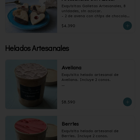
Exquisitas Galletas Artesanales, 8 
unidades, sin azúcar.

- 2 de avena con chips de chocolate

- 2 de vainilla con baño de 
$4.390
chocolate

- 2 de vainilla con mermelada de 
frambuesa

- 2 de canela y almendras
Helados Artesanales
Avellana
Exquisito helado artesanal de 
Avellana. Incluye 2 conos.

Pote 1/2 litro.
$8.590
Berries
Exquisito helado artesanal de 
Berries. Incluye 2 conos.
