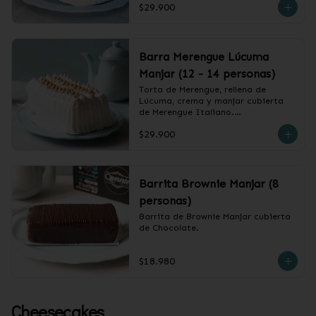
$29.900
❄️ Producto Congelado
Barra Merengue Lúcuma
Manjar (12 - 14 personas)
Torta de Merengue, rellena de 
Lúcuma, crema y manjar cubierta 
de Merengue Italiano.

$29.900
❄️ Producto Congelado
Barrita Brownie Manjar (8
personas)
Barrita de Brownie Manjar cubierta 
de Chocolate.
$18.980
Cheesecakes