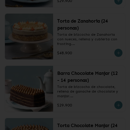
$29.900
❄️ Producto Congelado
Torta de Zanahoria (24
personas)
Torta de bizcocho de Zanahoria 
con nueces, rellena y cubierta con 
frosting.

$48.900
❄️ Producto Congelado
Barra Chocolate Manjar (12
- 14 personas)
Torta de bizcocho de chocolate, 
rellena de ganache de chocolate y 
manjar.

$29.900
❄️ Producto Congelado
Torta Chocolate Manjar (24