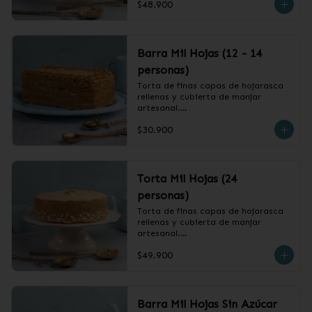
$48.900
❄️ Producto Congelado
Barra Mil Hojas (12 - 14
personas)
Torta de finas capas de hojarasca 
rellenas y cubierta de manjar 
artesanal.

$30.900
❄️ Producto Congelado
Torta Mil Hojas (24
personas)
Torta de finas capas de hojarasca 
rellenas y cubierta de manjar 
artesanal.

$49.900
❄️ Producto Congelado
Barra Mil Hojas Sin Azúcar