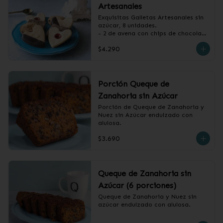
Artesanales
Exquisitas Galletas Artesanales sin 
azúcar, 8 unidades.

- 2 de avena con chips de chocolate

- 2 de vainilla con baño de 
$4.290
chocolate

- 2 de vainilla con mermelada de 
frambuesa

- 2 de canela, miel y almendras
Porción Queque de
Zanahoria sin Azúcar
Porción de Queque de Zanahoria y 
Nuez sin Azúcar endulzado con 
alulosa.
$3.690
Queque de Zanahoria sin
Azúcar (6 porciones)
Queque de Zanahoria y Nuez sin 
azúcar endulzado con alulosa.