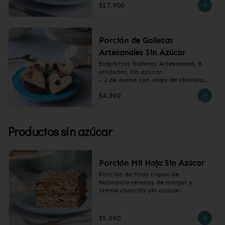
$17.900
Porción de Galletas
Artesanales Sin Azúcar
Exquisitas Galletas Artesanales, 8 
unidades, sin azúcar.

- 2 de avena con chips de chocolate

- 2 de vainilla con baño de 
$4.390
chocolate

- 2 de vainilla con mermelada de 
frambuesa

- 2 de canela y almendras
Productos sin azúcar
Porción Mil Hoja Sin Azúcar
Porción de finas capas de 
hojarasca rellenas de manjar y 
crema chantilly sin azúcar.
$5.990