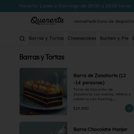
Horario: Lunes a Domingo de 09:00 a 20:00 horas
Home
Pedir
Zona de despach
Barras y Tortas
Cheesecakes
Kuchen y Pie
Barras y Tortas
Barra de Zanahoria (12
-14 personas)
Torta de bizcocho de 
Zanahoria con nueces, rellena y 
cubierta con frosting.

$29.900
❄️ Producto Congelado
Barra Chocolate Manjar