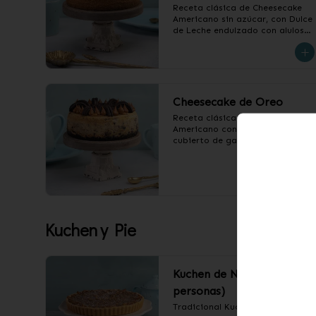
Receta clásica de Cheesecake 
Americano sin azúcar, con Dulce 
de Leche endulzado con alulosa.

❄️ Producto Congelado
Cheesecake de Oreo
Receta clásica de Cheesecake 
Americano con base, relleno y 
cubierto de galletas Oreo y 
Dulce de Leche.

❄️ Producto Congelado
Kuchen y Pie
Kuchen de Nuez (12
personas)
Tradicional Kuchen de Nuez.