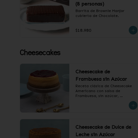
(8 personas)
Barrita de Brownie Manjar 
cubierta de Chocolate.
$18.980
Cheesecakes
Cheesecake de
Frambuesa sin Azúcar
Receta clásica de Cheesecake 
Americano con salsa de 
Frambuesa, sin azúcar, 
endulzado con alulosa.

❄️ Producto Congelado
Cheesecake de Dulce de
Leche sin Azúcar