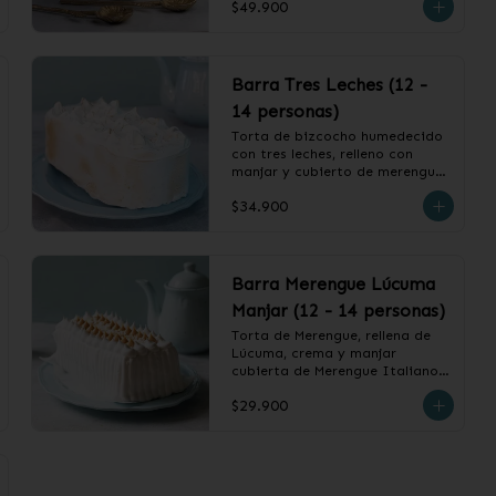
$49.900
❄️ Producto Congelado
Barra Tres Leches (12 -
14 personas)
Torta de bizcocho humedecido 
con tres leches, relleno con 
manjar y cubierto de merengue 
italiano.

$34.900
❄️ Producto Congelado
Barra Merengue Lúcuma
Manjar (12 - 14 personas)
Torta de Merengue, rellena de 
Lúcuma, crema y manjar 
cubierta de Merengue Italiano.

$29.900
❄️ Producto Congelado