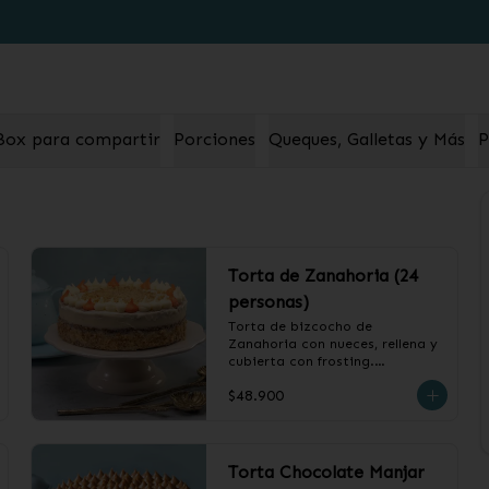
o
Box para compartir
Porciones
Queques, Galletas y Más
P
Torta de Zanahoria (24
personas)
Torta de bizcocho de 
Zanahoria con nueces, rellena y 
cubierta con frosting.

$48.900
❄️ Producto Congelado
Torta Chocolate Manjar