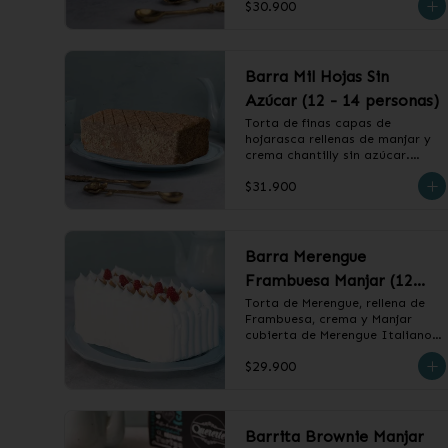
$30.900
❄️ Producto Congelado
Barra Mil Hojas Sin
Azúcar (12 - 14 personas)
Torta de finas capas de 
hojarasca rellenas de manjar y 
crema chantilly sin azúcar.

$31.900
❄️ Producto Congelado
Barra Merengue
Frambuesa Manjar (12
-14 personas)
Torta de Merengue, rellena de 
Frambuesa, crema y Manjar 
cubierta de Merengue Italiano.

$29.900
❄️ Producto Congelado
Barrita Brownie Manjar