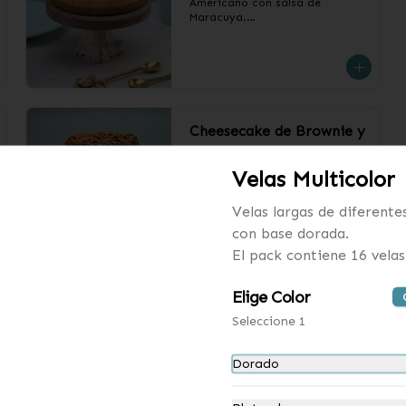
Americano con salsa de 
Maracuya.

❄️ Producto Congelado
Cheesecake de Brownie y
Dulce de Leche
Velas Multicolor
Receta clásica de Cheesecake 
Americano con base, relleno y 
cubierto de Brownie y Dulce de 
Velas largas de diferente
Leche.

con base dorada.
❄️ Producto Congelado
El pack contiene 16 velas
Elige Color
Seleccione 1
Kuchen de Manzana (12
Dorado
personas)
Kuchen relleno de Manzanas 