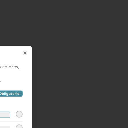
Close
s colores,
.
Obligatorio