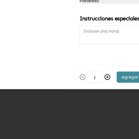
Plateado
caramelizadas con un toque de 
Canela y cubierta de Crumble
$27.900
Instrucciones especiale
Pie de Limón (12
personas)
Pie relleno de crema de limón 
cubierto de Merengue Italiano.
$25.900
Agregar