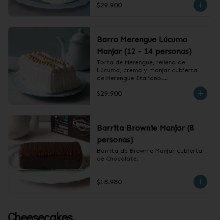
$29.900
❄️ Producto Congelado
Barra Merengue Lúcuma
Manjar (12 - 14 personas)
Torta de Merengue, rellena de 
Lúcuma, crema y manjar cubierta 
de Merengue Italiano.

$29.900
❄️ Producto Congelado
Barrita Brownie Manjar (8
personas)
Barrita de Brownie Manjar cubierta 
de Chocolate.
$18.980
Cheesecakes