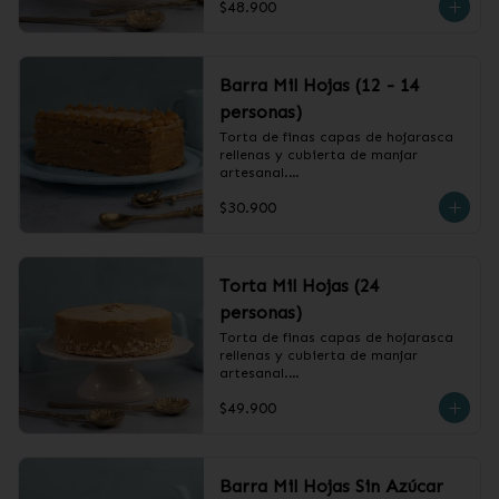
$48.900
❄️ Producto Congelado
Barra Mil Hojas (12 - 14
personas)
Torta de finas capas de hojarasca 
rellenas y cubierta de manjar 
artesanal.

$30.900
❄️ Producto Congelado
Torta Mil Hojas (24
personas)
Torta de finas capas de hojarasca 
rellenas y cubierta de manjar 
artesanal.

$49.900
❄️ Producto Congelado
Barra Mil Hojas Sin Azúcar