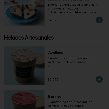
Exquisitas Galletas Artesanales, 8 
unidades, sin azúcar.

- 2 de avena con chips de chocolate

- 2 de vainilla con baño de 
$4.390
chocolate

- 2 de vainilla con mermelada de 
frambuesa

- 2 de canela y almendras
Helados Artesanales
Avellana
Exquisito helado artesanal de 
Avellana. Incluye 2 conos.

Pote 1/2 litro.
$8.590
Berries
Exquisito helado artesanal de 
Berries. Incluye 2 conos.
