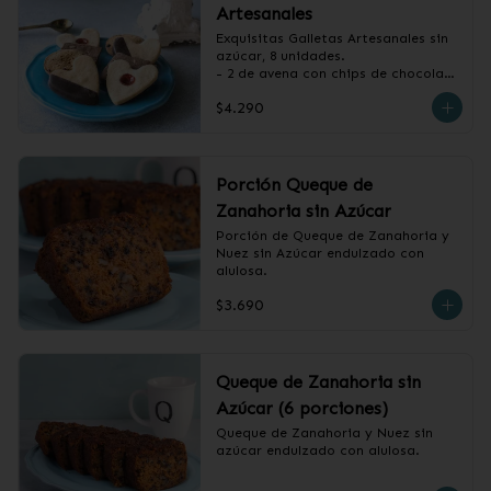
Artesanales
Exquisitas Galletas Artesanales sin 
azúcar, 8 unidades.

- 2 de avena con chips de chocolate

- 2 de vainilla con baño de 
$4.290
chocolate

- 2 de vainilla con mermelada de 
frambuesa

- 2 de canela, miel y almendras
Porción Queque de
Zanahoria sin Azúcar
Porción de Queque de Zanahoria y 
Nuez sin Azúcar endulzado con 
alulosa.
$3.690
Queque de Zanahoria sin
Azúcar (6 porciones)
Queque de Zanahoria y Nuez sin 
azúcar endulzado con alulosa.