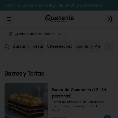
Horario: Lunes a Domingo de 09:00 a 20:00 horas
Abrir menu de navegación
Logi
¿Dónde quieres pedir?
Barras y Tortas
Cheesecakes
Kuchen y Pie
Box pa
Barras y Tortas
Barra de Zanahoria (12 -14
personas)
Torta de bizcocho de Zanahoria 
con nueces, rellena y cubierta con 
frosting.
