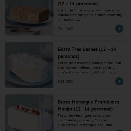
(12 - 14 personas)
Torta de finas capas de hojarasca 
rellenas de manjar y crema chantilly 
sin azúcar.

$31.900
❄️ Producto Congelado
Barra Tres Leches (12 - 14
personas)
Torta de bizcocho humedecido con 
tres leches, relleno con manjar y 
cubierto de merengue italiano.

$34.900
❄️ Producto Congelado
Barra Merengue Frambuesa
Manjar (12 -14 personas)
Torta de Merengue, rellena de 
Frambuesa, crema y Manjar 
cubierta de Merengue Italiano.
