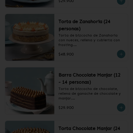
$29.900
❄️ Producto Congelado
Torta de Zanahoria (24
personas)
Torta de bizcocho de Zanahoria 
con nueces, rellena y cubierta con 
frosting.

$48.900
❄️ Producto Congelado
Barra Chocolate Manjar (12
- 14 personas)
Torta de bizcocho de chocolate, 
rellena de ganache de chocolate y 
manjar.

$29.900
❄️ Producto Congelado
Torta Chocolate Manjar (24