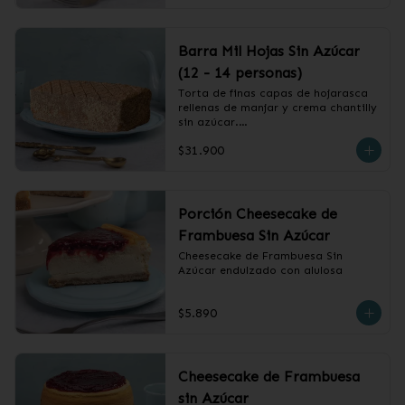
Barra Mil Hojas Sin Azúcar
(12 - 14 personas)
Torta de finas capas de hojarasca 
rellenas de manjar y crema chantilly 
sin azúcar.

$31.900
❄️ Producto Congelado
Porción Cheesecake de
Frambuesa Sin Azúcar
Cheesecake de Frambuesa Sin 
Azúcar endulzado con alulosa
$5.890
Cheesecake de Frambuesa
sin Azúcar