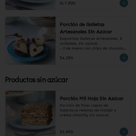
$17.900
Porción de Galletas
Artesanales Sin Azúcar
Exquisitas Galletas Artesanales, 8 
unidades, sin azúcar.

- 2 de avena con chips de chocolate

- 2 de vainilla con baño de 
$4.390
chocolate

- 2 de vainilla con mermelada de 
frambuesa

- 2 de canela y almendras
Productos sin azúcar
Porción Mil Hoja Sin Azúcar
Porción de finas capas de 
hojarasca rellenas de manjar y 
crema chantilly sin azúcar.
$5.990