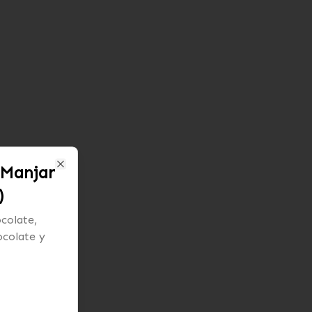
 Manjar
Close
)
colate,
ocolate y