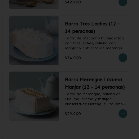
$49.900
❄️ Producto Congelado
Barra Tres Leches (12 -
14 personas)
Torta de bizcocho humedecido 
con tres leches, relleno con 
manjar y cubierto de merengue 
italiano.

$34.900
❄️ Producto Congelado
Barra Merengue Lúcuma
Manjar (12 - 14 personas)
Torta de Merengue, rellena de 
Lúcuma, crema y manjar 
cubierta de Merengue Italiano.

$29.900
❄️ Producto Congelado