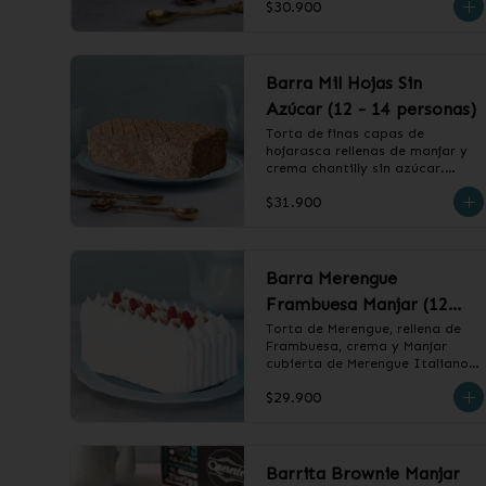
$30.900
❄️ Producto Congelado
Barra Mil Hojas Sin
Azúcar (12 - 14 personas)
Torta de finas capas de 
hojarasca rellenas de manjar y 
crema chantilly sin azúcar.

$31.900
❄️ Producto Congelado
Barra Merengue
Frambuesa Manjar (12
-14 personas)
Torta de Merengue, rellena de 
Frambuesa, crema y Manjar 
cubierta de Merengue Italiano.

$29.900
❄️ Producto Congelado
Barrita Brownie Manjar