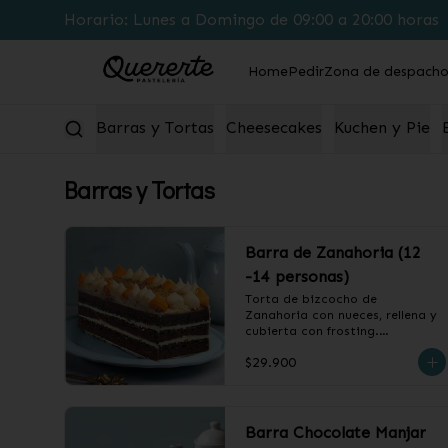
Horario: Lunes a Domingo de 09:00 a 20:00 horas
Home
Pedir
Zona de despach
Barras y Tortas
Cheesecakes
Kuchen y Pie
Barras y Tortas
Barra de Zanahoria (12
-14 personas)
Torta de bizcocho de 
Zanahoria con nueces, rellena y 
cubierta con frosting.

$29.900
❄️ Producto Congelado
Barra Chocolate Manjar