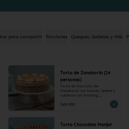
o
Box para compartir
Porciones
Queques, Galletas y Más
P
Torta de Zanahoria (24
personas)
Torta de bizcocho de 
Zanahoria con nueces, rellena y 
cubierta con frosting.

$48.900
❄️ Producto Congelado
Torta Chocolate Manjar