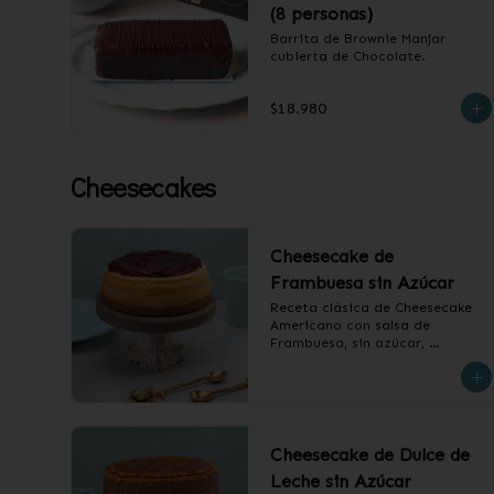
(8 personas)
Barrita de Brownie Manjar 
cubierta de Chocolate.
$18.980
Cheesecakes
Cheesecake de
Frambuesa sin Azúcar
Receta clásica de Cheesecake 
Americano con salsa de 
Frambuesa, sin azúcar, 
endulzado con alulosa.

❄️ Producto Congelado
Cheesecake de Dulce de
Leche sin Azúcar