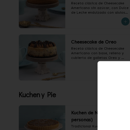
Receta clásica de Cheesecake 
Americano sin azúcar, con Dulce 
de Leche endulzado con alulosa.

❄️ Producto Congelado
Cheesecake de Oreo
Receta clásica de Cheesecake 
Americano con base, relleno y 
cubierto de galletas Oreo y 
Dulce de Leche.

❄️ Producto Congelado
Kuchen y Pie
Kuchen de Nuez (12
personas)
Tradicional Kuchen de Nuez.