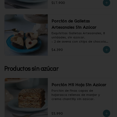
$17.900
Porción de Galletas
Artesanales Sin Azúcar
Exquisitas Galletas Artesanales, 8 
unidades, sin azúcar.

- 2 de avena con chips de chocolate

- 2 de vainilla con baño de 
$4.390
chocolate

- 2 de vainilla con mermelada de 
frambuesa

- 2 de canela y almendras
Productos sin azúcar
Porción Mil Hoja Sin Azúcar
Porción de finas capas de 
hojarasca rellenas de manjar y 
crema chantilly sin azúcar.
$5.990