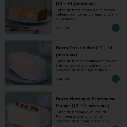
(12 - 14 personas)
Torta de finas capas de hojarasca 
rellenas de manjar y crema chantilly 
sin azúcar.

$31.900
❄️ Producto Congelado
Barra Tres Leches (12 - 14
personas)
Torta de bizcocho humedecido con 
tres leches, relleno con manjar y 
cubierto de merengue italiano.

$34.900
❄️ Producto Congelado
Barra Merengue Frambuesa
Manjar (12 -14 personas)
Torta de Merengue, rellena de 
Frambuesa, crema y Manjar 
cubierta de Merengue Italiano.
