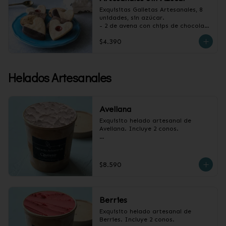
Exquisitas Galletas Artesanales, 8 
unidades, sin azúcar.

- 2 de avena con chips de chocolate

- 2 de vainilla con baño de 
$4.390
chocolate

- 2 de vainilla con mermelada de 
frambuesa

- 2 de canela y almendras
Helados Artesanales
Avellana
Exquisito helado artesanal de 
Avellana. Incluye 2 conos.

Pote 1/2 litro.
$8.590
Berries
Exquisito helado artesanal de 
Berries. Incluye 2 conos.
