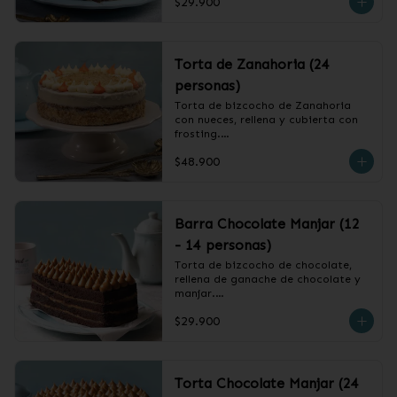
$29.900
❄️ Producto Congelado
Torta de Zanahoria (24
personas)
Torta de bizcocho de Zanahoria 
con nueces, rellena y cubierta con 
frosting.

$48.900
❄️ Producto Congelado
Barra Chocolate Manjar (12
- 14 personas)
Torta de bizcocho de chocolate, 
rellena de ganache de chocolate y 
manjar.

$29.900
❄️ Producto Congelado
Torta Chocolate Manjar (24