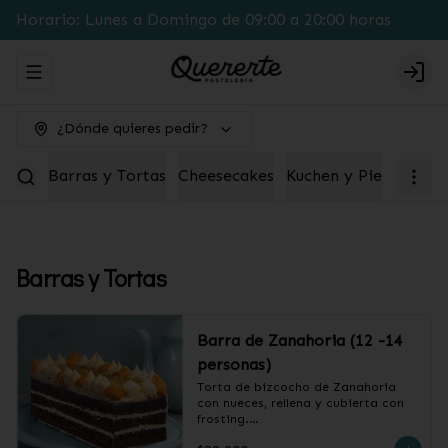
Horario: Lunes a Domingo de 09:00 a 20:00 horas
Abrir menu de navegación
Logi
¿Dónde quieres pedir?
Barras y Tortas
Cheesecakes
Kuchen y Pie
Box pa
Barras y Tortas
Barra de Zanahoria (12 -14
personas)
Torta de bizcocho de Zanahoria 
con nueces, rellena y cubierta con 
frosting.
