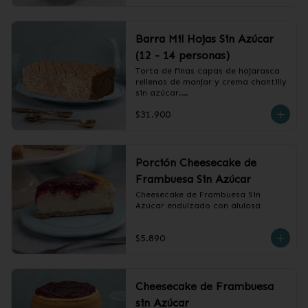
Barra Mil Hojas Sin Azúcar
(12 - 14 personas)
Torta de finas capas de hojarasca 
rellenas de manjar y crema chantilly 
sin azúcar.

$31.900
❄️ Producto Congelado
Porción Cheesecake de
Frambuesa Sin Azúcar
Cheesecake de Frambuesa Sin 
Azúcar endulzado con alulosa
$5.890
Cheesecake de Frambuesa
sin Azúcar