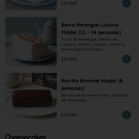
$29.900
❄️ Producto Congelado
Barra Merengue Lúcuma
Manjar (12 - 14 personas)
Torta de Merengue, rellena de 
Lúcuma, crema y manjar cubierta 
de Merengue Italiano.

$29.900
❄️ Producto Congelado
Barrita Brownie Manjar (8
personas)
Barrita de Brownie Manjar cubierta 
de Chocolate.
$18.980
Cheesecakes