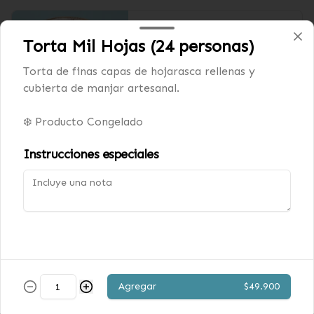
Cookies & Cream
Torta Mil Hojas (24 personas)
Exquisito helado artesanal de 
Cookies & Cream. Incluye 2 conos.

Torta de finas capas de hojarasca rellenas y
Pote 1/2 litro.
cubierta de manjar artesanal.
$8.590
❄️ Producto Congelado
Instrucciones especiales
Dulce de leche
Exquisito helado artesanal de dulce 
de leche. Incluye 2 conos.

Pote 1/2 litro
$8.590
Limón Menta sin azúcar
Agregar
$49.900
Exquisito helado artesanal de 
Limón Menta sin azúcar. Incluye 2 