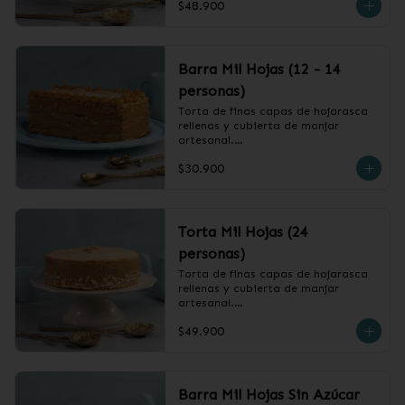
$48.900
❄️ Producto Congelado
Barra Mil Hojas (12 - 14
personas)
Torta de finas capas de hojarasca 
rellenas y cubierta de manjar 
artesanal.

$30.900
❄️ Producto Congelado
Torta Mil Hojas (24
personas)
Torta de finas capas de hojarasca 
rellenas y cubierta de manjar 
artesanal.

$49.900
❄️ Producto Congelado
Barra Mil Hojas Sin Azúcar