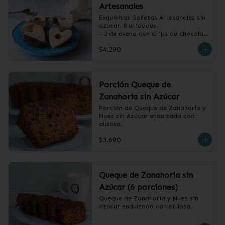
Artesanales
Exquisitas Galletas Artesanales sin 
azúcar, 8 unidades.

- 2 de avena con chips de chocolate

- 2 de vainilla con baño de 
$4.290
chocolate

- 2 de vainilla con mermelada de 
frambuesa

- 2 de canela, miel y almendras
Porción Queque de
Zanahoria sin Azúcar
Porción de Queque de Zanahoria y 
Nuez sin Azúcar endulzado con 
alulosa.
$3.690
Queque de Zanahoria sin
Azúcar (6 porciones)
Queque de Zanahoria y Nuez sin 
azúcar endulzado con alulosa.