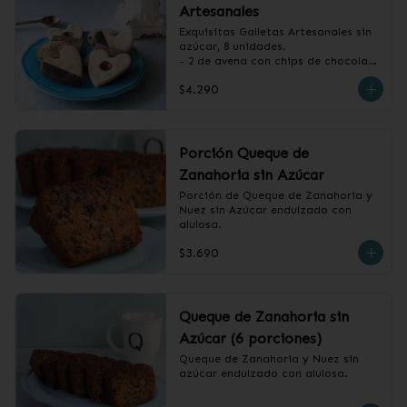
Artesanales
Exquisitas Galletas Artesanales sin 
azúcar, 8 unidades.

- 2 de avena con chips de chocolate

- 2 de vainilla con baño de 
$4.290
chocolate

- 2 de vainilla con mermelada de 
frambuesa

- 2 de canela, miel y almendras
Porción Queque de
Zanahoria sin Azúcar
Porción de Queque de Zanahoria y 
Nuez sin Azúcar endulzado con 
alulosa.
$3.690
Queque de Zanahoria sin
Azúcar (6 porciones)
Queque de Zanahoria y Nuez sin 
azúcar endulzado con alulosa.