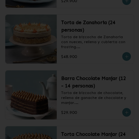
$29.900
❄️ Producto Congelado
Torta de Zanahoria (24
personas)
Torta de bizcocho de Zanahoria 
con nueces, rellena y cubierta con 
frosting.

$48.900
❄️ Producto Congelado
Barra Chocolate Manjar (12
- 14 personas)
Torta de bizcocho de chocolate, 
rellena de ganache de chocolate y 
manjar.

$29.900
❄️ Producto Congelado
Torta Chocolate Manjar (24