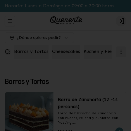
Horario: Lunes a Domingo de 09:00 a 20:00 horas
Abrir menu de navegación
Logi
¿Dónde quieres pedir?
Barras y Tortas
Cheesecakes
Kuchen y Pie
Box pa
Barras y Tortas
Barra de Zanahoria (12 -14
personas)
Torta de bizcocho de Zanahoria 
con nueces, rellena y cubierta con 
frosting.
