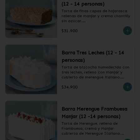
(12 - 14 personas)
Torta de finas capas de hojarasca 
rellenas de manjar y crema chantilly 
sin azúcar.

$31.900
❄️ Producto Congelado
Barra Tres Leches (12 - 14
personas)
Torta de bizcocho humedecido con 
tres leches, relleno con manjar y 
cubierto de merengue italiano.

$34.900
❄️ Producto Congelado
Barra Merengue Frambuesa
Manjar (12 -14 personas)
Torta de Merengue, rellena de 
Frambuesa, crema y Manjar 
cubierta de Merengue Italiano.
