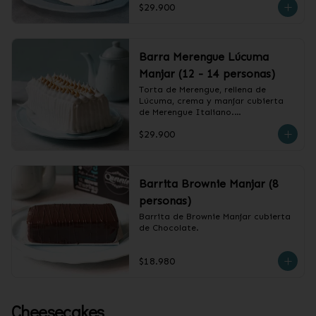
$29.900
❄️ Producto Congelado
Barra Merengue Lúcuma
Manjar (12 - 14 personas)
Torta de Merengue, rellena de 
Lúcuma, crema y manjar cubierta 
de Merengue Italiano.

$29.900
❄️ Producto Congelado
Barrita Brownie Manjar (8
personas)
Barrita de Brownie Manjar cubierta 
de Chocolate.
$18.980
Cheesecakes