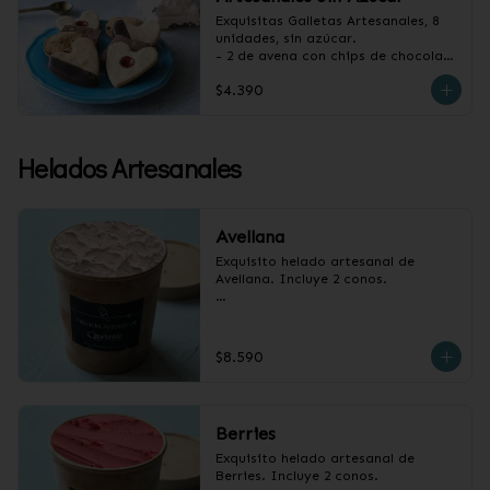
Exquisitas Galletas Artesanales, 8 
unidades, sin azúcar.

- 2 de avena con chips de chocolate

- 2 de vainilla con baño de 
$4.390
chocolate

- 2 de vainilla con mermelada de 
frambuesa

- 2 de canela y almendras
Helados Artesanales
Avellana
Exquisito helado artesanal de 
Avellana. Incluye 2 conos.

Pote 1/2 litro.
$8.590
Berries
Exquisito helado artesanal de 
Berries. Incluye 2 conos.
