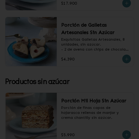
$17.900
Porción de Galletas
Artesanales Sin Azúcar
Exquisitas Galletas Artesanales, 8 
unidades, sin azúcar.

- 2 de avena con chips de chocolate

- 2 de vainilla con baño de 
$4.390
chocolate

- 2 de vainilla con mermelada de 
frambuesa

- 2 de canela y almendras
Productos sin azúcar
Porción Mil Hoja Sin Azúcar
Porción de finas capas de 
hojarasca rellenas de manjar y 
crema chantilly sin azúcar.
$5.990