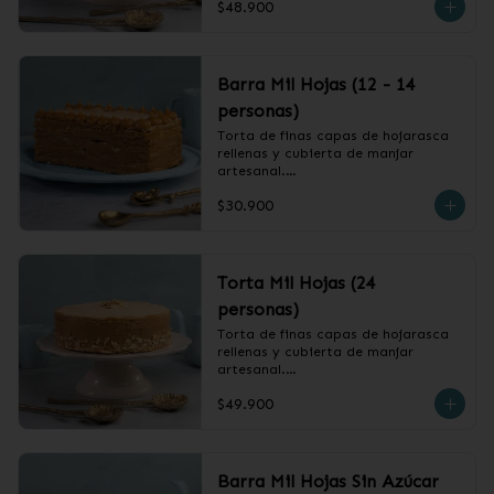
$48.900
❄️ Producto Congelado
Barra Mil Hojas (12 - 14
personas)
Torta de finas capas de hojarasca 
rellenas y cubierta de manjar 
artesanal.

$30.900
❄️ Producto Congelado
Torta Mil Hojas (24
personas)
Torta de finas capas de hojarasca 
rellenas y cubierta de manjar 
artesanal.

$49.900
❄️ Producto Congelado
Barra Mil Hojas Sin Azúcar