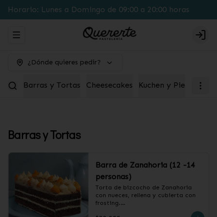
Horario: Lunes a Domingo de 09:00 a 20:00 horas
Abrir menu de navegación
Logi
¿Dónde quieres pedir?
Barras y Tortas
Cheesecakes
Kuchen y Pie
Box pa
Barras y Tortas
Barra de Zanahoria (12 -14
personas)
Torta de bizcocho de Zanahoria 
con nueces, rellena y cubierta con 
frosting.
