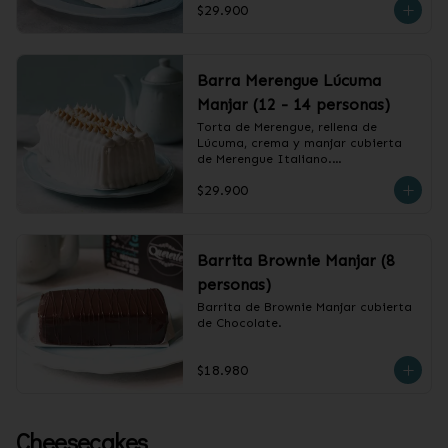
$29.900
❄️ Producto Congelado
Barra Merengue Lúcuma
Manjar (12 - 14 personas)
Torta de Merengue, rellena de 
Lúcuma, crema y manjar cubierta 
de Merengue Italiano.

$29.900
❄️ Producto Congelado
Barrita Brownie Manjar (8
personas)
Barrita de Brownie Manjar cubierta 
de Chocolate.
$18.980
Cheesecakes