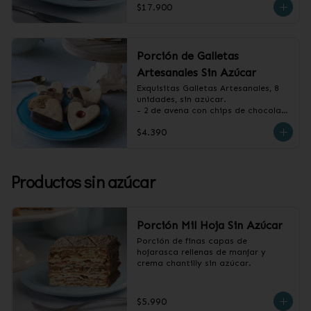
$17.900
Porción de Galletas
Artesanales Sin Azúcar
Exquisitas Galletas Artesanales, 8 
unidades, sin azúcar.

- 2 de avena con chips de chocolate

- 2 de vainilla con baño de 
$4.390
chocolate

- 2 de vainilla con mermelada de 
frambuesa

- 2 de canela y almendras
Productos sin azúcar
Porción Mil Hoja Sin Azúcar
Porción de finas capas de 
hojarasca rellenas de manjar y 
crema chantilly sin azúcar.
$5.990