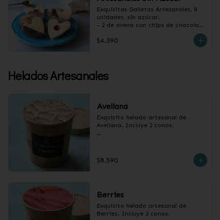
Exquisitas Galletas Artesanales, 8 
unidades, sin azúcar.

- 2 de avena con chips de chocolate

- 2 de vainilla con baño de 
$4.390
chocolate

- 2 de vainilla con mermelada de 
frambuesa

- 2 de canela y almendras
Helados Artesanales
Avellana
Exquisito helado artesanal de 
Avellana. Incluye 2 conos.

Pote 1/2 litro.
$8.590
Berries
Exquisito helado artesanal de 
Berries. Incluye 2 conos.
