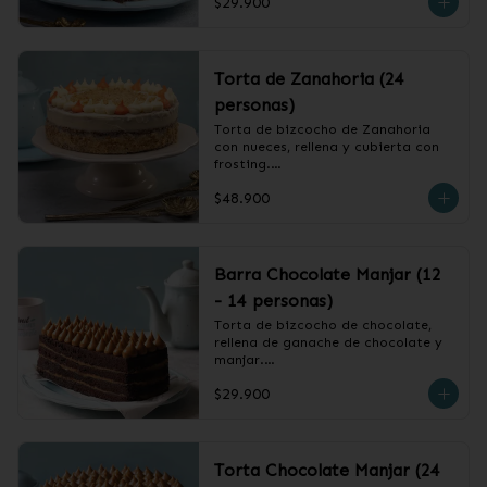
$29.900
❄️ Producto Congelado
Torta de Zanahoria (24
personas)
Torta de bizcocho de Zanahoria 
con nueces, rellena y cubierta con 
frosting.

$48.900
❄️ Producto Congelado
Barra Chocolate Manjar (12
- 14 personas)
Torta de bizcocho de chocolate, 
rellena de ganache de chocolate y 
manjar.

$29.900
❄️ Producto Congelado
Torta Chocolate Manjar (24