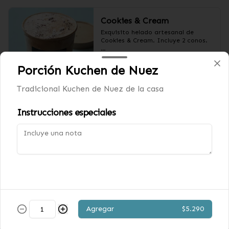
Cookies & Cream
Exquisito helado artesanal de 
Cookies & Cream. Incluye 2 conos.

Pote 1/2 litro.
Porción Kuchen de Nuez
$8.590
Tradicional Kuchen de Nuez de la casa
Instrucciones especiales
Dulce de leche
Exquisito helado artesanal de dulce 
de leche. Incluye 2 conos.

Pote 1/2 litro
$8.590
Limón Menta sin azúcar
Agregar
$5.290
Exquisito helado artesanal de 
Limón Menta sin azúcar. Incluye 2 