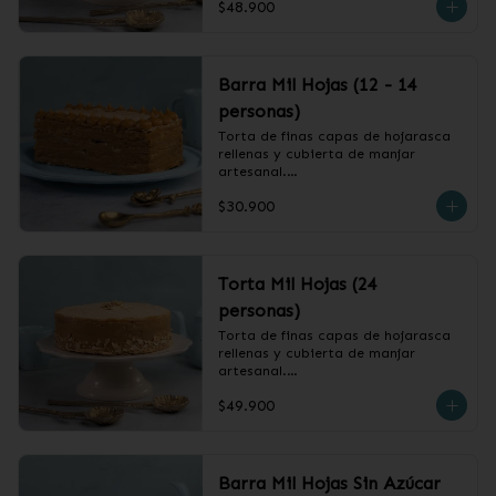
$48.900
❄️ Producto Congelado
Barra Mil Hojas (12 - 14
personas)
Torta de finas capas de hojarasca 
rellenas y cubierta de manjar 
artesanal.

$30.900
❄️ Producto Congelado
Torta Mil Hojas (24
personas)
Torta de finas capas de hojarasca 
rellenas y cubierta de manjar 
artesanal.

$49.900
❄️ Producto Congelado
Barra Mil Hojas Sin Azúcar