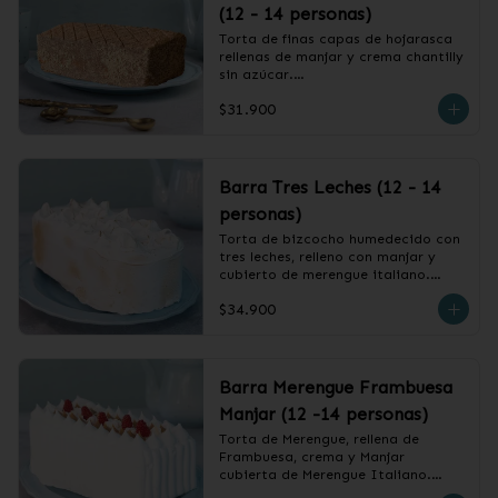
(12 - 14 personas)
Torta de finas capas de hojarasca 
rellenas de manjar y crema chantilly 
sin azúcar.

$31.900
❄️ Producto Congelado
Barra Tres Leches (12 - 14
personas)
Torta de bizcocho humedecido con 
tres leches, relleno con manjar y 
cubierto de merengue italiano.

$34.900
❄️ Producto Congelado
Barra Merengue Frambuesa
Manjar (12 -14 personas)
Torta de Merengue, rellena de 
Frambuesa, crema y Manjar 
cubierta de Merengue Italiano.
