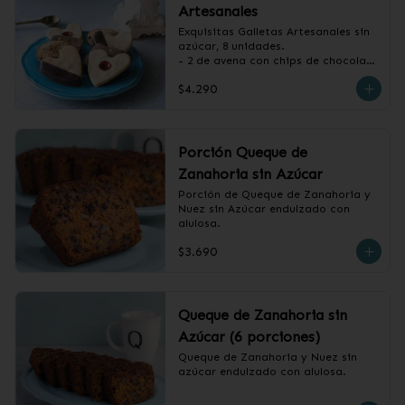
Artesanales
Exquisitas Galletas Artesanales sin 
azúcar, 8 unidades.

- 2 de avena con chips de chocolate

- 2 de vainilla con baño de 
$4.290
chocolate

- 2 de vainilla con mermelada de 
frambuesa

- 2 de canela, miel y almendras
Porción Queque de
Zanahoria sin Azúcar
Porción de Queque de Zanahoria y 
Nuez sin Azúcar endulzado con 
alulosa.
$3.690
Queque de Zanahoria sin
Azúcar (6 porciones)
Queque de Zanahoria y Nuez sin 
azúcar endulzado con alulosa.