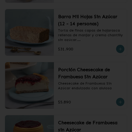
Barra Mil Hojas Sin Azúcar
(12 - 14 personas)
Torta de finas capas de hojarasca 
rellenas de manjar y crema chantilly 
sin azúcar.

$31.900
❄️ Producto Congelado
Porción Cheesecake de
Frambuesa Sin Azúcar
Cheesecake de Frambuesa Sin 
Azúcar endulzado con alulosa
$5.890
Cheesecake de Frambuesa
sin Azúcar