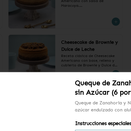
Americano con salsa de 
Maracuya.

❄️ Producto Congelado
Cheesecake de Brownie y
Dulce de Leche
Receta clásica de Cheesecake 
Americano con base, relleno y 
cubierto de Brownie y Dulce de 
Leche.

❄️ Producto Congelado
Queque de Zanah
sin Azúcar (6 por
Queque de Zanahoria y N
azúcar endulzado con alu
Kuchen de Manzana (12
personas)
Instrucciones especiale
Kuchen relleno de Manzanas 