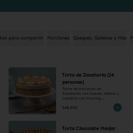
o
Box para compartir
Porciones
Queques, Galletas y Más
P
Torta de Zanahoria (24
personas)
Torta de bizcocho de 
Zanahoria con nueces, rellena y 
cubierta con frosting.

$48.900
❄️ Producto Congelado
Torta Chocolate Manjar