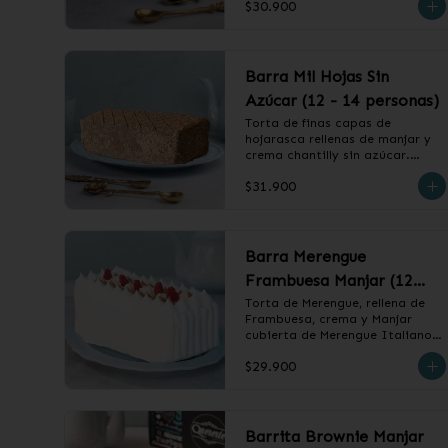
$30.900
❄️ Producto Congelado
Barra Mil Hojas Sin
Azúcar (12 - 14 personas)
Torta de finas capas de 
hojarasca rellenas de manjar y 
crema chantilly sin azúcar.

$31.900
❄️ Producto Congelado
Barra Merengue
Frambuesa Manjar (12
-14 personas)
Torta de Merengue, rellena de 
Frambuesa, crema y Manjar 
cubierta de Merengue Italiano.

$29.900
❄️ Producto Congelado
Barrita Brownie Manjar