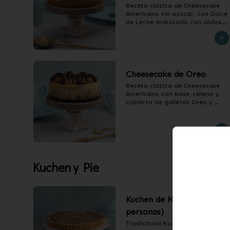
Receta clásica de Cheesecake 
Americano sin azúcar, con Dulce 
de Leche endulzado con alulosa.

❄️ Producto Congelado
Cheesecake de Oreo
Receta clásica de Cheesecake 
Americano con base, relleno y 
cubierto de galletas Oreo y 
Dulce de Leche.

❄️ Producto Congelado
Kuchen y Pie
Kuchen de Nuez (12
personas)
Tradicional Kuchen de Nuez.