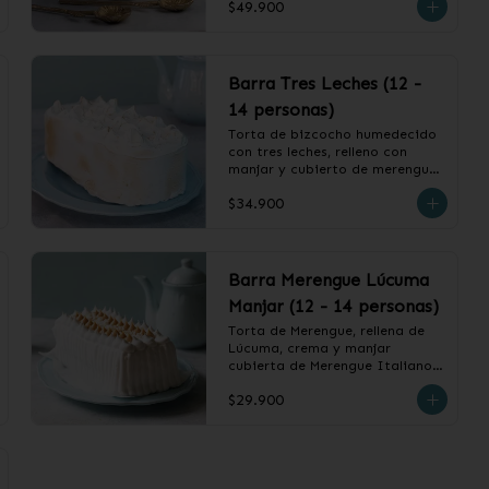
$49.900
❄️ Producto Congelado
Barra Tres Leches (12 -
14 personas)
Torta de bizcocho humedecido 
con tres leches, relleno con 
manjar y cubierto de merengue 
italiano.

$34.900
❄️ Producto Congelado
Barra Merengue Lúcuma
Manjar (12 - 14 personas)
Torta de Merengue, rellena de 
Lúcuma, crema y manjar 
cubierta de Merengue Italiano.

$29.900
❄️ Producto Congelado