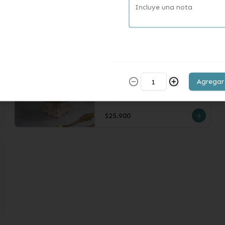
caramelizadas con un toque de 
Canela y cubierta de Crumble
$27.900
Pie de Limón (12
personas)
Agregar
Pie relleno de crema de limón 
cubierto de Merengue Italiano.
$25.900