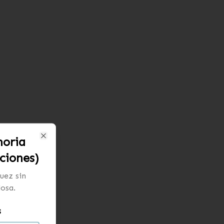
oria
Close
ciones)
uez sin
losa.
s