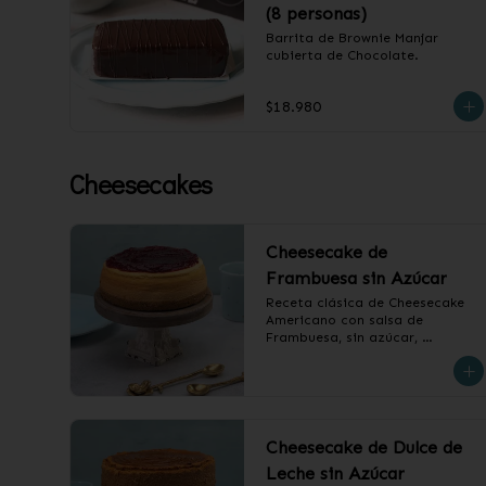
(8 personas)
Barrita de Brownie Manjar 
cubierta de Chocolate.
$18.980
Cheesecakes
Cheesecake de
Frambuesa sin Azúcar
Receta clásica de Cheesecake 
Americano con salsa de 
Frambuesa, sin azúcar, 
endulzado con alulosa.

❄️ Producto Congelado
Cheesecake de Dulce de
Leche sin Azúcar