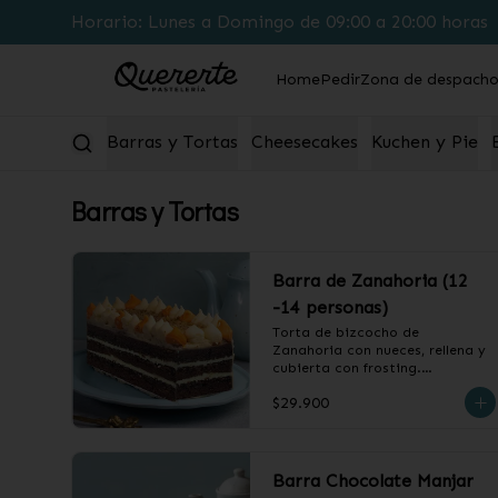
Horario: Lunes a Domingo de 09:00 a 20:00 horas
Home
Pedir
Zona de despach
Barras y Tortas
Cheesecakes
Kuchen y Pie
Barras y Tortas
Barra de Zanahoria (12
-14 personas)
Torta de bizcocho de 
Zanahoria con nueces, rellena y 
cubierta con frosting.

$29.900
❄️ Producto Congelado
Barra Chocolate Manjar